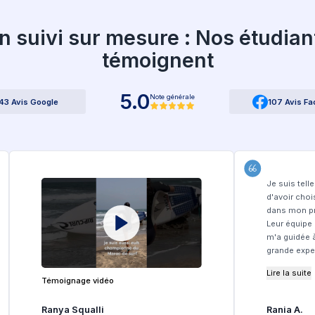
i nous choisir ?
Studyplus :
ligne et intuitif
ment rapide (48h)
s écoles privées, frais de candidature
te et réactive
ablissements de haut niveau
ure école