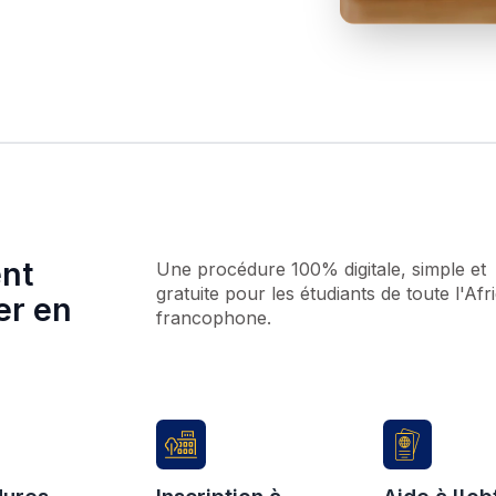
n de déplacements ni de démarches complexes.
ablissements
 votre projet en ligne
u d'écoles et universités