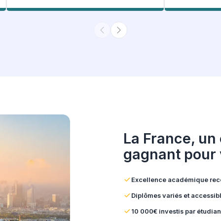
Un suivi sur mesure 
témoign
5.0
Note généra
343 Avis Google