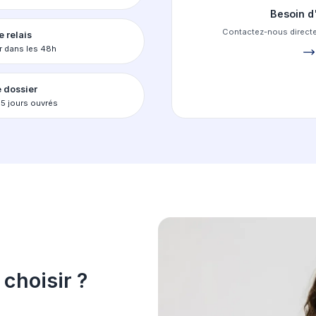
 plateforme qui simplifie
inscription e
ssez votre école
ez des filtres pour une recherche précise
ssez le formulaire
z vos documents