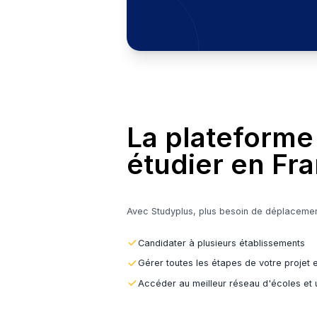
Un service 100% gr
Trouver ma futu
La platef
étudier e