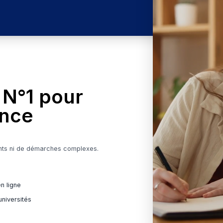
atuit pour les écoles privées
re école
Voir les programmes
orme N°1 pour
n France