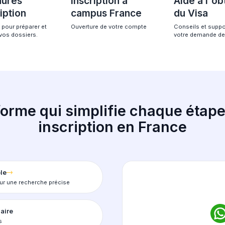
gnement
Une procédure 10
gratuite pour les
 étudier en
francophone.
Procédures
Inscription à
d'inscription
campus Fran
Assistance pour préparer et
Ouverture de votre co
soumettre vos dossiers.