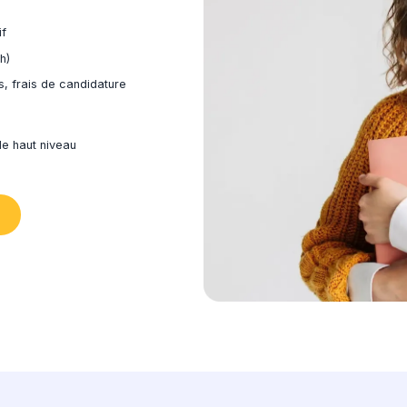
équipe prend le relais
aitons le dossier dans les 48h
nvoyons votre dossier
éponse dans les 5 jours ouvrés