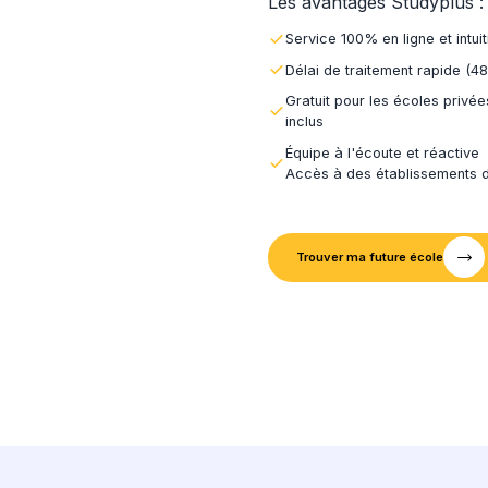
Notre 
3
Nous tr
Nous e
4
Votre r