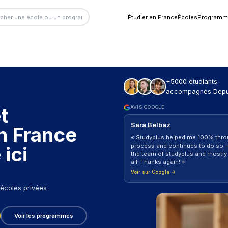
Étu
projet
AV
A
des en France
«
ve
nce ici
a
a
Vo