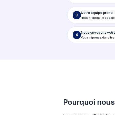
La
Choisi
1
Appliqu
Rempli
2
Joigne