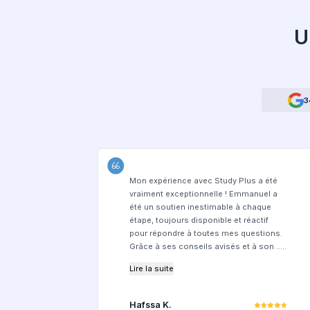
Pourquo
Les avantages 
Service 100% en 
Délai de traite
Gratuit pour le
inclus
Équipe à l'écou
Accès à des ét
Trouver ma fut