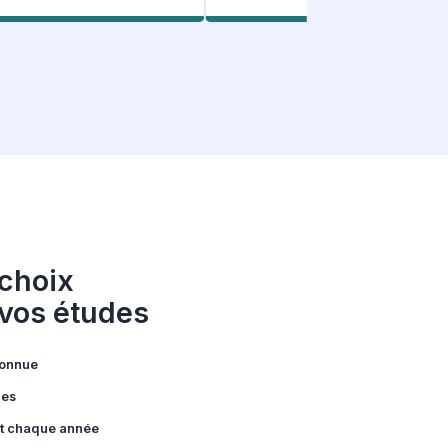
: Nos étudiants
ent
le
107 Avis Facebook