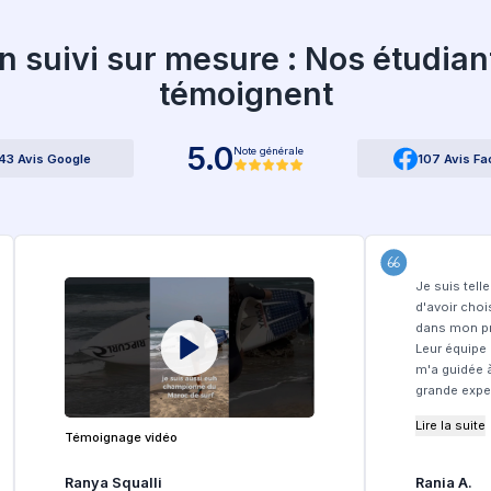
i nous choisir ?
Studyplus :
ligne et intuitif
ment rapide (48h)
s écoles privées, frais de candidature
te et réactive
ablissements de haut niveau
ure école