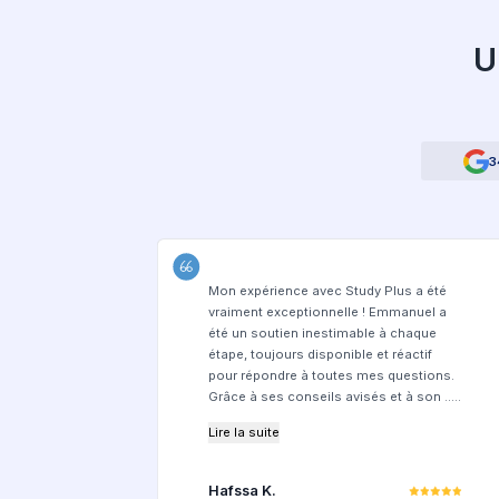
Pourquo
Les avantages 
Service 100% en 
Délai de traite
Gratuit pour le
inclus
Équipe à l'écou
Accès à des ét
Trouver ma fut