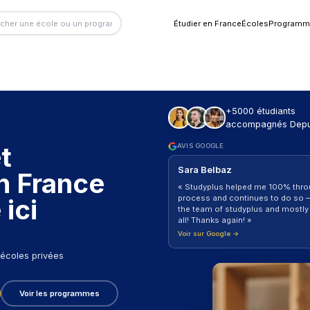
Étu
projet
AV
S
des en France
«
pr
nce ici
th
al
Vo