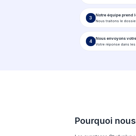
La
Choisi
1
Appliqu
Rempli
2
Joigne