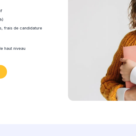
équipe prend le relais
aitons le dossier dans les 48h
nvoyons votre dossier
éponse dans les 5 jours ouvrés