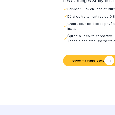
Notre 
3
Nous tr
Nous e
4
Votre r