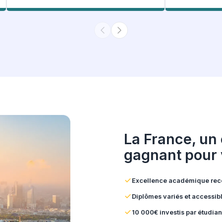
Un suivi sur mesure 
témoign
5.0
Note généra
343 Avis Google