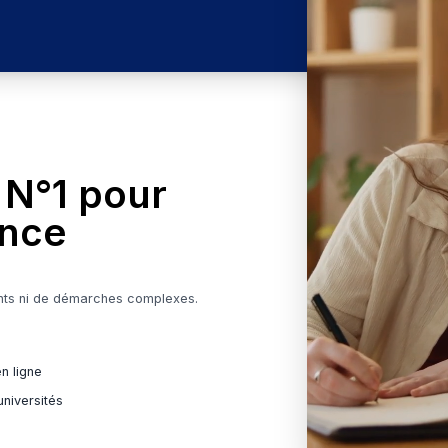
atuit pour les écoles privées
re école
Voir les programmes
orme N°1 pour
n France