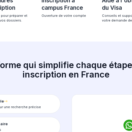
gnement
Une procédure 10
gratuite pour les
 étudier en
francophone.
Procédures
Inscription à
d'inscription
campus Fran
Assistance pour préparer et
Ouverture de votre co
soumettre vos dossiers.