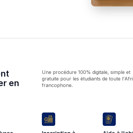
n de déplacements ni de démarches complexes.
ablissements
 votre projet en ligne
u d'écoles et universités