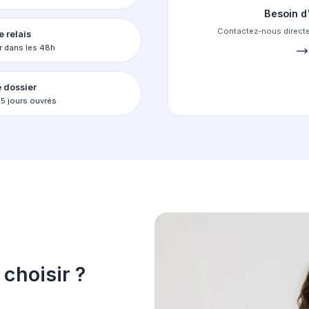
 plateforme qui simplifie
inscription e
ssez votre école
ez des filtres pour une recherche précise
ssez le formulaire
z vos documents