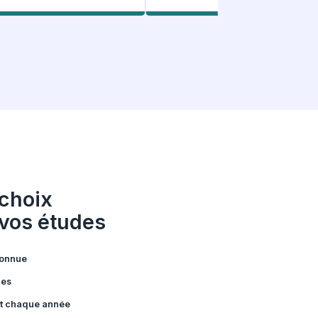
: Nos étudiants
ent
le
107 Avis Facebook