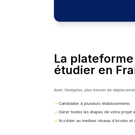
Un service 100% gr
Trouver ma futu
La platef
étudier e