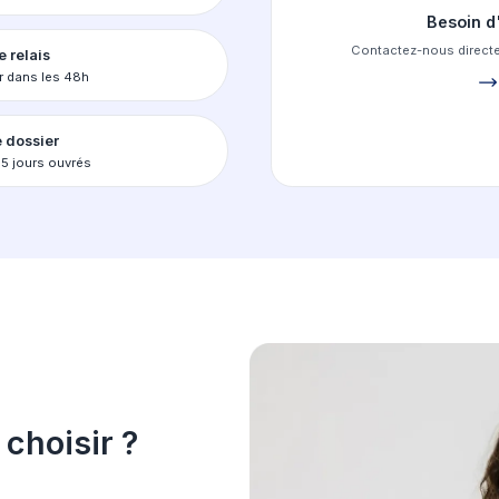
 plateforme qui simplifie
inscription e
ssez votre école
ez des filtres pour une recherche précise
ssez le formulaire
z vos documents