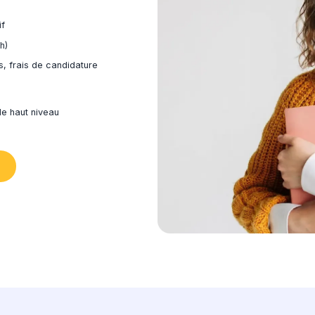
équipe prend le relais
aitons le dossier dans les 48h
nvoyons votre dossier
éponse dans les 5 jours ouvrés