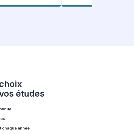
: Nos étudiants
ent
le
107 Avis Facebook