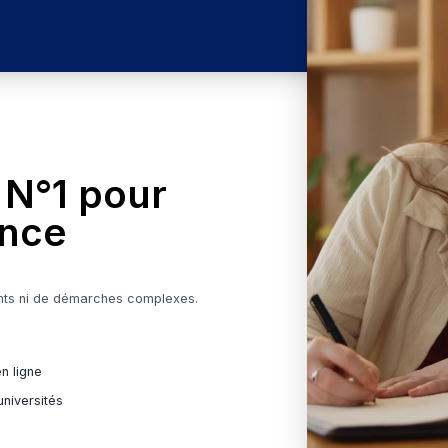
atuit pour les écoles privées
re école
Voir les programmes
orme N°1 pour
n France