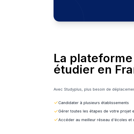
Un service 100% gr
Trouver ma futu
La platef
étudier e