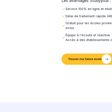
Notre 
3
Nous tr
Nous e
4
Votre r