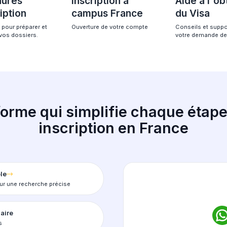
gnement
Une procédure 10
gratuite pour les
 étudier en
francophone.
Procédures
Inscription à
d'inscription
campus Fran
Assistance pour préparer et
Ouverture de votre co
soumettre vos dossiers.