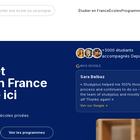
Étu
projet
AV
S
des en France
«
pr
nce ici
th
al
Vo