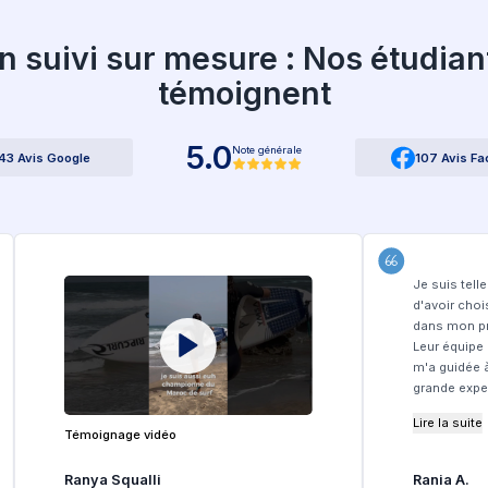
i nous choisir ?
Studyplus :
ligne et intuitif
ment rapide (48h)
s écoles privées, frais de candidature
te et réactive
ablissements de haut niveau
ure école