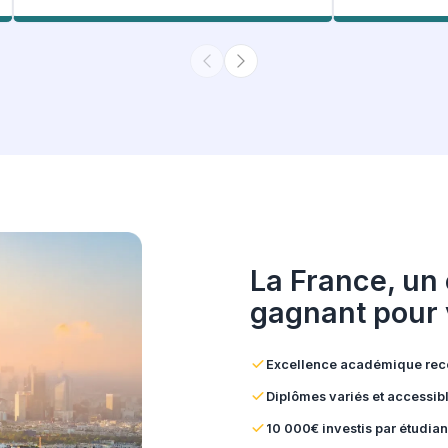
Un suivi sur mesure 
témoign
5.0
Note généra
343 Avis Google