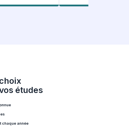
: Nos étudiants
ent
le
107 Avis Facebook