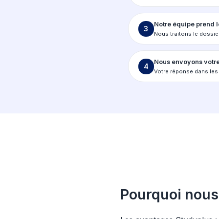
La
Choisi
1
Appliqu
Rempli
2
Joigne